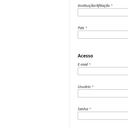
Instituição/Afiliação
*
País
*
Acesso
E-mail
*
Usuário
*
Senha
*