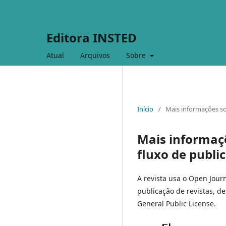
Editora INSTED
Atual
Arquivos
Sobre
Início
/
Mais informações so
Mais informaçõ
fluxo de publi
A revista usa o Open Journ
publicação de revistas, d
General Public License.