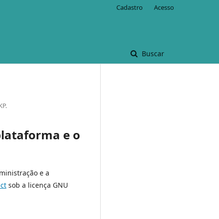
Cadastro
Acesso
Buscar
KP.
plataforma e o
dministração e a
ct
sob a licença GNU