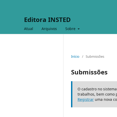
Editora INSTED
Atual
Arquivos
Sobre
Início
/
Submissões
Submissões
O cadastro no sistema
trabalhos, bem como 
Registrar
uma nova co