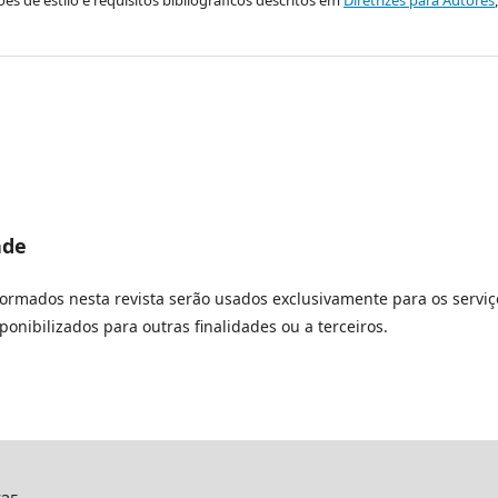
es de estilo e requisitos bibliográficos descritos em
Diretrizes para Autores
ade
rmados nesta revista serão usados exclusivamente para os serviç
onibilizados para outras finalidades ou a terceiros.