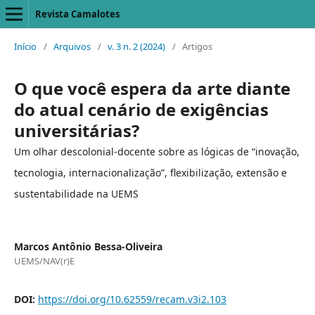
Revista Camalotes
Início
/
Arquivos
/
v. 3 n. 2 (2024)
/
Artigos
O que você espera da arte diante
do atual cenário de exigências
universitárias?
Um olhar descolonial-docente sobre as lógicas de “inovação,
tecnologia, internacionalização”, flexibilização, extensão e
sustentabilidade na UEMS
Marcos Antônio Bessa-Oliveira
UEMS/NAV(r)E
DOI:
https://doi.org/10.62559/recam.v3i2.103