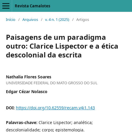
Revista Camalotes
Início
/
Arquivos
/
v. 4 n. 1 (2025)
/
Artigos
Paisagens de um paradigma
outro: Clarice Lispector e a ética
descolonial da escrita
Nathalia Flores Soares
UNIVERSIDADE FEDERAL DO MATO GROSSO DO SUL
Edgar Cézar Nolasco
DOI:
https://doi.org/10.62559/recam.v4i1.143
Palavras-chave:
Clarice Lispector; analética;
descolonialidade; corpo; epistemologia.