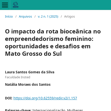
Início
/
Arquivos
/
v. 2 n. 1 (2025)
/
Artigos
O impacto da rota bioceânica no
empreendedorismo feminino:
oportunidades e desafios em
Mato Grosso do Sul
Laura Santos Gomes da Silva
Faculdade Insted
Natália Moraes dos Santos
DOI:
https://doi.org/10.62559/redir.v2i1.157
Palavras-chave:
Internacionalização, Mulheres