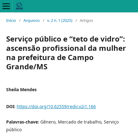
Início
/
Arquivos
/
v. 2 n. 1 (2025)
/
Artigos
Serviço público e “teto de vidro”:
ascensão profissional da mulher
na prefeitura de Campo
Grande/MS
Sheila Mendes
DOI:
https://doi.org/10.62559/redir.v2i1.166
Palavras-chave:
Gênero, Mercado de trabalho, Serviço
público