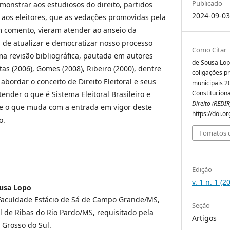
Publicado
monstrar aos estudiosos do direito, partidos
2024-09-03
e aos eleitores, que as vedações promovidas pela
 comento, vieram atender ao anseio da
m de atualizar e democratizar nosso processo
Como Citar
ma revisão bibliográfica, pautada em autores
de Sousa Lopo
s (2006), Gomes (2008), Ribeiro (2000), dentre
coligações p
 abordar o conceito de Direito Eleitoral e seus
municipais 2
Constitucion
tender o que é Sistema Eleitoral Brasileiro e
Direito (REDIR
te o que muda com a entrada em vigor deste
https://doi.o
o.
Fomatos d
Edição
v. 1 n. 1 (2
ousa Lopo
 Faculdade Estácio de Sá de Campo Grande/MS,
Seção
l de Ribas do Rio Pardo/MS, requisitado pela
Artigos
 Grosso do Sul.