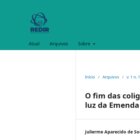
Atual
Arquivos
Sobre
Início
/
Arquivos
/
v. 1 n. 
O fim das coli
luz da Emenda 
Julierme Aparecido de S