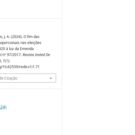
, J. A. (2024). O fim das
roporcionais nas eleições
020 à luz da Emenda
al nº 97/2017.
Revista Insted De
)
,
1
(1).
rg/10.62559/redir.v1i1.71
e Citação
024)